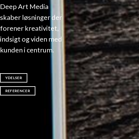
Deep Art Media
skaber løsninger der
forener kreativitet,
indsigt og viden med
kunden i centrum.
YDELSER
REFERENCER