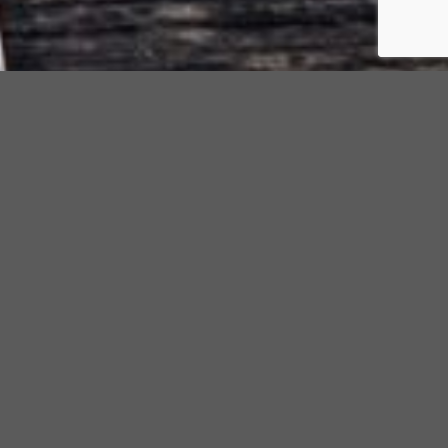
Tilfredse kunder
•••
SIDEN 2008
Deep Art Media blev stiftet i 2008 af Jakob Dam, og tilbyder
mange års erfaring indenfor webteknologier, branding, visuel
identitet, tryksager, grafiske præsentationer,
produktfotografering, medarbejderfotos og andre
relaterede opgaver.